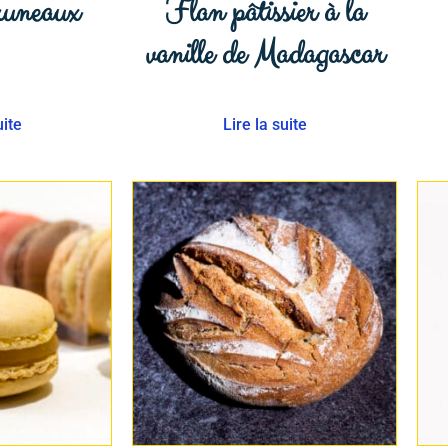
runeaux
Flan pâtissier à la
vanille de Madagascar
uite
Lire la suite