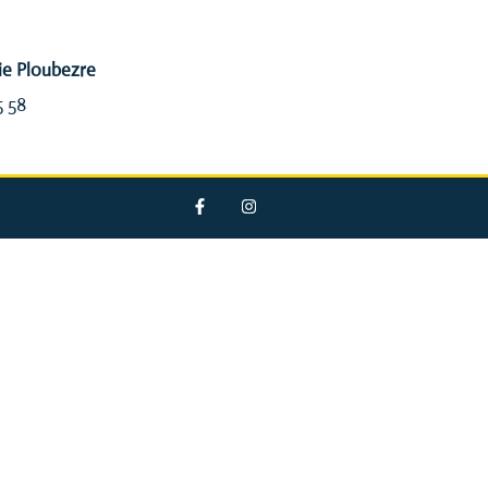
ie Ploubezre
5 58