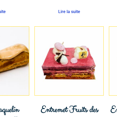
uite
Lire la suite
aquelin
Entremet Fruits des
E