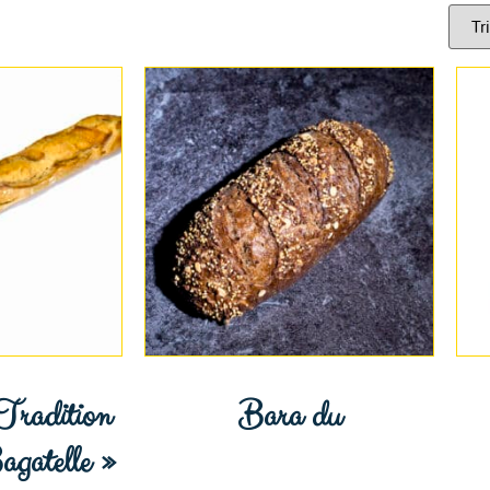
Tradition
Bara du
agatelle »