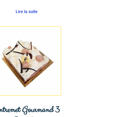
Lire la suite
ntremet Gourmand 3