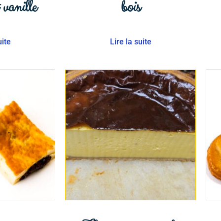
 vanille
bois
uite
Lire la suite