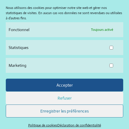
Rose
Nous utilisons des cookies pour optimiser notre site web et gérer nos
statistiques de visites. En aucun cas vos données ne sont revendues ou utilisées
à d'autres fins.
Nos pains biologiques sont disponibles chaque matin à Perros-
Guirec et à Ploubezre. Les stocks varient selon les jours et la
Fonctionnel
Toujours activé
saison. Pour être sûr de trouver la référence qui vous intéresse,
nous vous conseillons de venir en début de matinée ou de nous
Statistiques
appeler la veille. Vous pouvez également consulter notre gamme
complète en ligne et passer commande en appelant notre
Marketing
boulangerie de Perros-Guirec ou de Ploubezre.
Accepter
Maison Hascoet © 2026 –
politiques de cookies – gérer le
Refuser
consentement
–
déclaration de confidentialité
–
mentions
légales
Enregistrer les préférences
Réalisation web Tregor Graphik
Politique de cookies
Déclaration de confidentialité