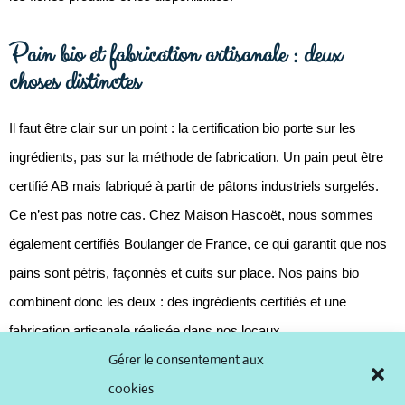
Pain bio et fabrication artisanale : deux
choses distinctes
Il faut être clair sur un point : la certification bio porte sur les
ingrédients, pas sur la méthode de fabrication. Un pain peut être
certifié AB mais fabriqué à partir de pâtons industriels surgelés.
Ce n’est pas notre cas. Chez Maison Hascoët, nous sommes
également certifiés Boulanger de France, ce qui garantit que nos
pains sont pétris, façonnés et cuits sur place. Nos pains bio
combinent donc les deux : des ingrédients certifiés et une
fabrication artisanale réalisée dans nos locaux.
Gérer le consentement aux
Trouver nos pains bio sur la Côte de Granit
cookies