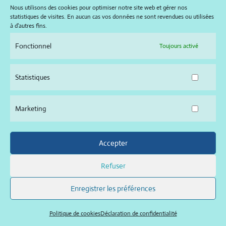
Nous utilisons des cookies pour optimiser notre site web et gérer nos
statistiques de visites. En aucun cas vos données ne sont revendues ou utilisées
à d'autres fins.
Fonctionnel
Toujours activé
Statistiques
Petite boule
Marketing
Lire la suite
Accepter
Maison Hascoet © 2026 –
politiques de cookies – gérer le
Refuser
consentement
–
déclaration de confidentialité
–
mentions
légales
Enregistrer les préférences
Réalisation web Tregor Graphik
Politique de cookies
Déclaration de confidentialité